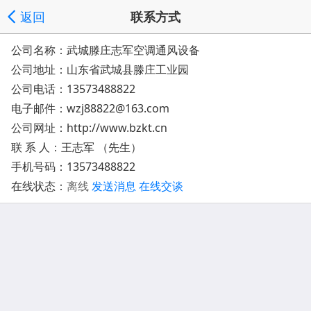
返回
联系方式
公司名称：武城滕庄志军空调通风设备
公司地址：
山东省武城县滕庄工业园
公司电话：
13573488822
电子邮件：
wzj88822@163.com
公司网址：
http://www.bzkt.cn
联 系 人：王志军 （先生）
手机号码：
13573488822
在线状态：
离线
发送消息
在线交谈