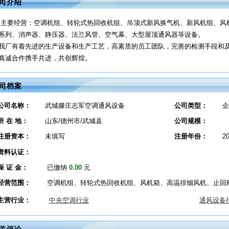
司介绍
主要经营：空调机组、转轮式热回收机组、吊顶式新风换气机、新风机组、风
系列、消声器、静压器、法兰风管、空气幕、大型屋顶通风器等设备。
我厂有着先进的生产设备和生产工艺，高素质的员工团队，完善的检测手段和
真诚合作携手共进，共创辉煌。
司档案
公司名称：
武城滕庄志军空调通风设备
公司类型：
企
所 在 地：
山东/德州市/武城县
公司规模：
注册资本：
未填写
注册年份：
2
资料认证：
保 证 金：
已缴纳
0.00
元
经营范围：
空调机组、转轮式热回收机组、风机箱、高温排烟风机、止回
主营行业：
中央空调行业
通风设备