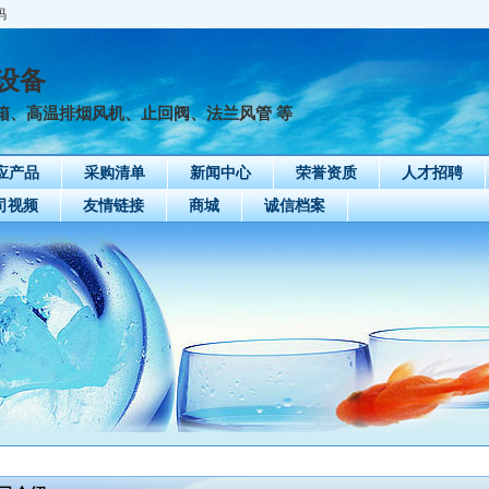
码
设备
箱、高温排烟风机、止回阀、法兰风管 等
应产品
采购清单
新闻中心
荣誉资质
人才招聘
司视频
友情链接
商城
诚信档案