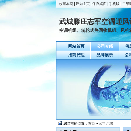
收藏本页
|
设为主页
|
保存桌面
|
手机版
|
二维
武城滕庄志军空调通风
空调机组、转轮式热回收机组、风机
网站首页
公司介绍
供
招商代理
品牌展示
公
您当前的位置：
首页
»
公司介绍